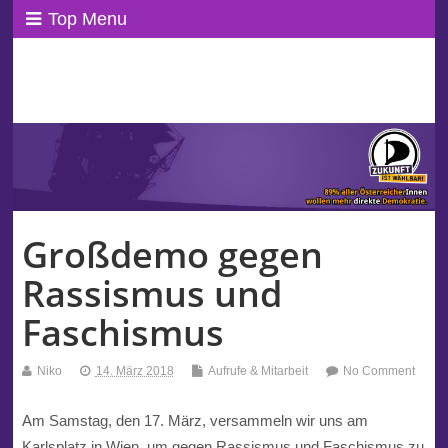
Top Menu
ppAT Basisblog
Wir leben Basisdemokratie!
Großdemo gegen
Rassismus und
Faschismus
Niko
14. März 2018
Aufrufe & Mitarbeit
No Comment
Am Samstag, den 17. März, versammeln wir uns am
Karlsplatz in Wien, um gegen Rassismus und Faschismus zu