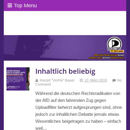
Top Menu
ppAT Basisblog
Wir leben Basisdemokratie!
Inhaltlich beliebig
Harald "VinPei" Bauer
10. März 2019
No
Comment
Während die deutschen Rechtsradikalen von
der AfD auf den fahrenden Zug gegen
Uploadfilter beherzt aufgesprungen sind, ohne
jedoch zur inhaltlichen Debatte jemals etwas
Wesentliches beigetragen zu haben – einfach
weil…