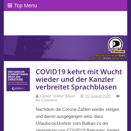
Top Menu
ppAT Basisblog
Wir leben Basisdemokratie!
COVID19 kehrt mit Wucht
wieder und der Kanzler
verbreitet Sprachblasen
Harald "VinPei" Bauer
15. August 2020
No Comment
Nachdem die Corona-Zahlen wieder steigen
und davon ausgegangen wird, dass
Urlaubsrückkehrer vom Balkan zu der
Verbreitung von COVID19 Beitragen, fordert