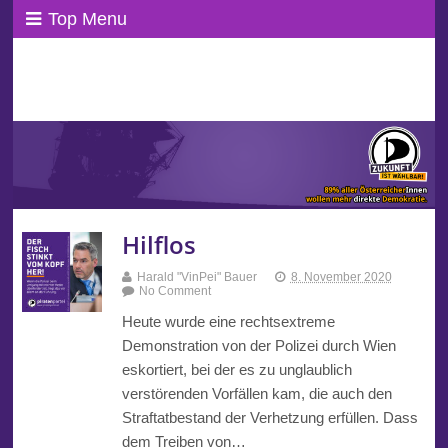
Top Menu
ppAT Basisblog
Wir leben Basisdemokratie!
Hilflos
Harald "VinPei" Bauer
8. November 2020
No Comment
Heute wurde eine rechtsextreme
Demonstration von der Polizei durch Wien
eskortiert, bei der es zu unglaublich
verstörenden Vorfällen kam, die auch den
Straftatbestand der Verhetzung erfüllen. Dass
dem Treiben von…