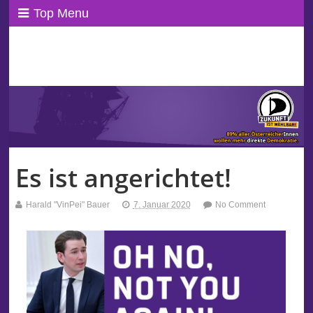
Top Menu
ppAT Basisblog
Wir leben Basisdemokratie!
Es ist angerichtet!
Harald "VinPei" Bauer
7. Januar 2020
No Comment