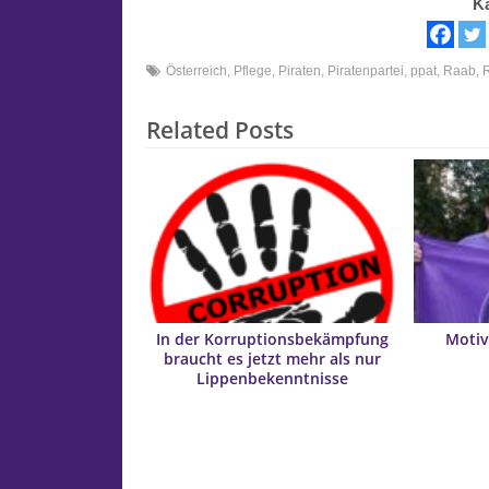
K
Österreich
,
Pflege
,
Piraten
,
Piratenpartei
,
ppat
,
Raab
,
Related Posts
In der Korruptionsbekämpfung
Motiv
braucht es jetzt mehr als nur
Lippenbekenntnisse