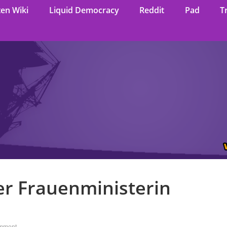
ten Wiki
Liquid Democracy
Reddit
Pad
T
er Frauenministerin