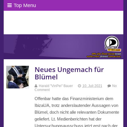
Top Menu
ppAT Basisblog
Wir leben Basisdemokratie!
Neues Ungemach für
Blümel
Harald "VinPei" Bauer
10. Juli 2021
No
Comment
Offenbar hatte das Finanzministerium dem
IbizaUA, trotz anderslautender Aussagen von
Blümel, doch nicht alle relevanten Dokumente
geliefert. Lt. Medienberichten hat der
Untersuchungsausschuss jetzt erst nach der