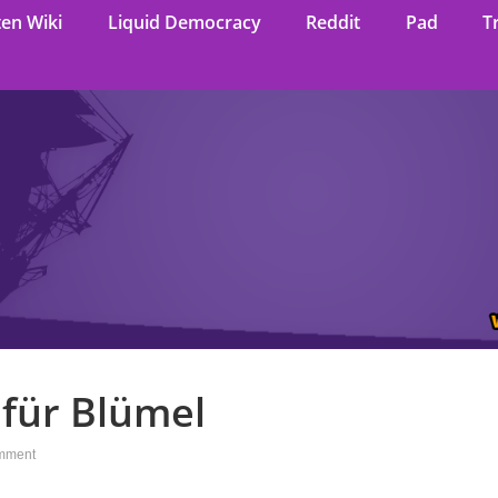
ten Wiki
Liquid Democracy
Reddit
Pad
T
für Blümel
mment