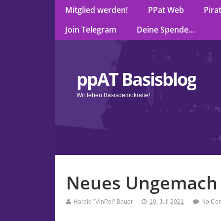
Mitglied werden!
PPat Web
Pira
Join Telegram
Deine Spende…
ppAT Basisblog
Wir leben Basisdemokratie!
Neues Ungemach 
Harald "VinPei" Bauer
10. Juli 2021
No Co