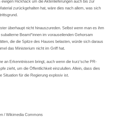
m ewigen Hickhack um die Aktenlieferungen auch bis zur
erial zurückgehalten hat, wäre dies nach allem, was sich
rittsgrund.
nister überhaupt nicht hinauszureden. Selbst wenn man es ihm
ss subalterne Beamt*innen im vorauseilenden Gehorsam
ten, die die Spitze des Hauses belasten, würde sich daraus
el das Ministerium nicht im Griff hat.
he an Erkenntnissen bringt, auch wenn die kurz‘sche PR-
 zieht, um die Öffentlichkeit einzulullen. Allein, dass dies
 Situation für die Regierung explosiv ist.
nzen / Wikimedia Commons