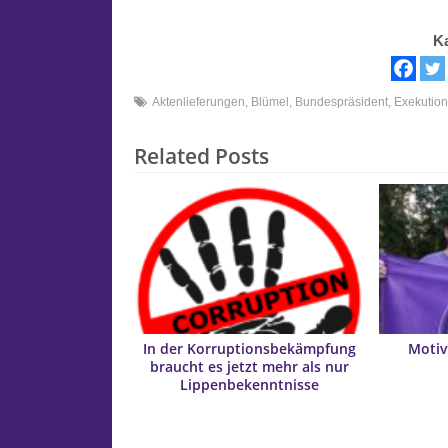
K
Aktenlieferungen
,
Blümel
,
Bundespräsident
,
Exekutio
Related Posts
In der Korruptionsbekämpfung
Motiv
braucht es jetzt mehr als nur
Lippenbekenntnisse