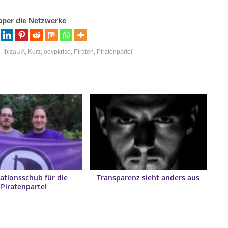
aper die Netzwerke
n
,
IbizaUA
,
Kurz
,
oevpkrise
,
Piraten
,
Piratenpartei
ationsschub für die
Transparenz sieht anders aus
Piratenpartei