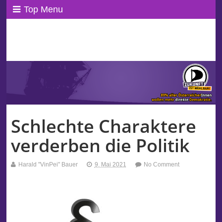
Top Menu
ppAT Basisblog
Wir leben Basisdemokratie!
Schlechte Charaktere
verderben die Politik
Harald "VinPei" Bauer
9. Mai 2021
No Comment