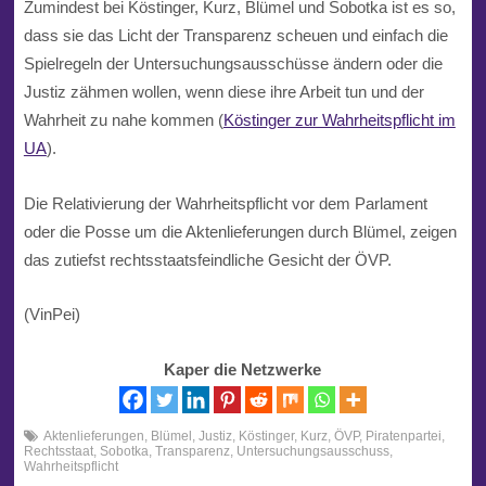
Zumindest bei Köstinger, Kurz, Blümel und Sobotka ist es so,
dass sie das Licht der Transparenz scheuen und einfach die
Spielregeln der Untersuchungsausschüsse ändern oder die
Justiz zähmen wollen, wenn diese ihre Arbeit tun und der
Wahrheit zu nahe kommen (
Köstinger zur Wahrheitspflicht im
UA
).
Die Relativierung der Wahrheitspflicht vor dem Parlament
oder die Posse um die Aktenlieferungen durch Blümel, zeigen
das zutiefst rechtsstaatsfeindliche Gesicht der ÖVP.
(VinPei)
Kaper die Netzwerke
Aktenlieferungen
,
Blümel
,
Justiz
,
Köstinger
,
Kurz
,
ÖVP
,
Piratenpartei
,
Rechtsstaat
,
Sobotka
,
Transparenz
,
Untersuchungsausschuss
,
Wahrheitspflicht