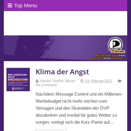
Top Menu
ppAT Basisblog
Wir leben Basisdemokratie!
Klima der Angst
Harald "VinPei" Bauer
14. Februar 2021
No Comment
Nachdem Message Control und ein Millionen-
Werbebudget nicht mehr reichen vom
Versagen und den Skandalen der ÖVP
abzulenken und medial für gutes Wetter zu
sorgen, verlegt sich die Kurz-Partei auf…