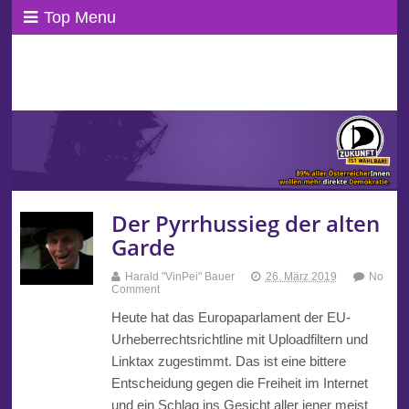
Top Menu
ppAT Basisblog
Wir leben Basisdemokratie!
Der Pyrrhussieg der alten
Garde
Harald "VinPei" Bauer
26. März 2019
No
Comment
Heute hat das Europaparlament der EU-
Urheberrechtsrichtline mit Uploadfiltern und
Linktax zugestimmt. Das ist eine bittere
Entscheidung gegen die Freiheit im Internet
und ein Schlag ins Gesicht aller jener meist