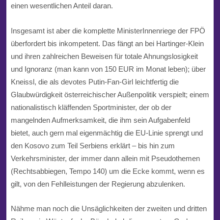
einen wesentlichen Anteil daran.
Insgesamt ist aber die komplette MinisterInnenriege der
FPÖ
überfordert bis inkompetent. Das fängt an bei Hartinger-Klein
und ihren zahlreichen Beweisen für totale
Ahnungslosigkeit
und
Ignoranz
(man kann von 150 EUR im Monat leben); über
Kneissl, die als devotes Putin-Fan-Girl leichtfertig die
Glaubwürdigkeit
österreichischer Außenpolitik verspielt; einem
nationalistisch
kläffenden Sportminister, der ob der
mangelnden Aufmerksamkeit, die ihm sein Aufgabenfeld
bietet, auch gern mal eigenmächtig die EU-Linie sprengt und
den Kosovo zum Teil Serbiens erklärt – bis hin zum
Verkehrsminister, der immer dann allein mit
Pseudothemen
(Rechtsabbiegen, Tempo 140) um die Ecke kommt, wenn es
gilt, von den Fehlleistungen der
Regierung
abzulenken.
Nähme man noch die Unsäglichkeiten der zweiten und dritten