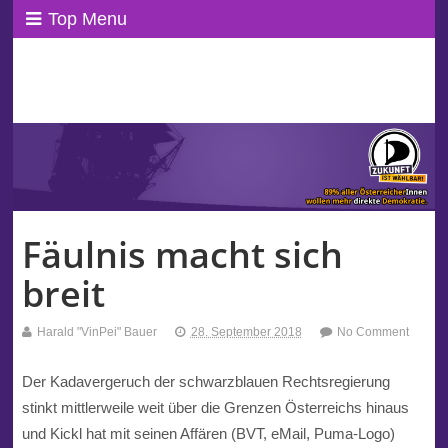
Top Menu
ppAT Basisblog
Wir leben Basisdemokratie!
Fäulnis macht sich
breit
Harald "VinPei" Bauer
28. September 2018
No Comment
Der Kadavergeruch der
schwarzblau
en
Rechtsregierung
stinkt mittlerweile weit über die Grenzen
Österreich
s hinaus
und
Kickl
hat mit seinen Affären (BVT, eMail, Puma-Logo)