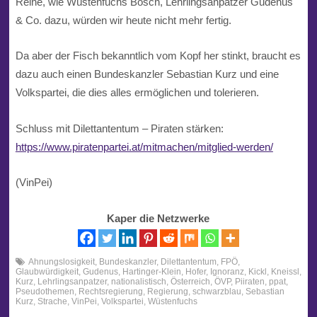
Reihe, wie
Wüstenfuchs
Bösch,
Lehrlingsanpatzer
Gudenus
& Co. dazu, würden wir heute nicht mehr fertig.
Da aber der Fisch bekanntlich vom Kopf her stinkt, braucht es
dazu auch einen
Bundeskanzler
Sebastian Kurz und eine
Volkspartei, die dies alles ermöglichen und tolerieren.
Schluss mit Dilettantentum –
Piraten
stärken:
https://www.piratenpartei.at/mitmachen/mitglied-werden/
(VinPei)
Kaper die Netzwerke
Ahnungslosigkeit
,
Bundeskanzler
,
Dilettantentum
,
FPÖ
,
Glaubwürdigkeit
,
Gudenus
,
Hartinger-Klein
,
Hofer
,
Ignoranz
,
Kickl
,
Kneissl
,
Kurz
,
Lehrlingsanpatzer
,
nationalistisch
,
Österreich
,
ÖVP
,
Piiraten
,
ppat
,
Pseudothemen
,
Rechtsregierung
,
Regierung
,
schwarzblau
,
Sebastian
Kurz
,
Strache
,
VinPei
,
Volkspartei
,
Wüstenfuchs