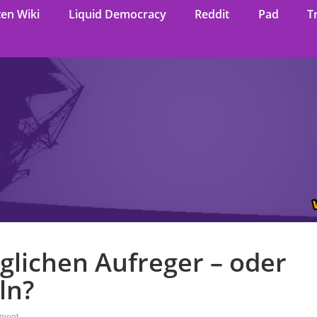
ten Wiki
Liquid Democracy
Reddit
Pad
T
glichen Aufreger – oder
ln?