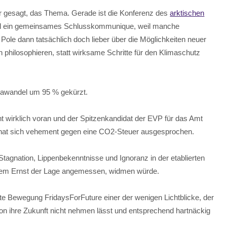
r gesagt, das Thema. Gerade ist die Konferenz des
arktischen
mal ein gemeinsames Schlusskommunique, weil manche
ole dann tatsächlich doch lieber über die Möglichkeiten neuer
 philosophieren, statt wirksame Schritte für den Klimaschutz
mawandel um 95 % gekürzt.
 wirklich voran und der Spitzenkandidat der EVP für das Amt
 hat sich vehement gegen eine CO2-Steuer ausgesprochen.
tagnation, Lippenbekenntnisse und Ignoranz in der etablierten
g, dem Ernst der Lage angemessen, widmen würde.
eite Bewegung
FridaysForFuture
einer der wenigen Lichtblicke, der
ion ihre Zukunft nicht nehmen lässt und entsprechend hartnäckig