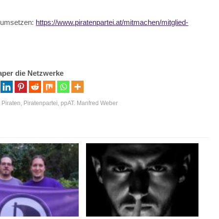
z umsetzen:
https://www.piratenpartei.at/mitmachen/mitglied-
aper die Netzwerke
,
Piraten
,
Piratenpartei
,
ppAT. Manfred Weber