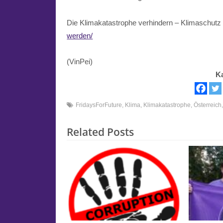
Die
Klimakatastrophe
verhindern – Klimaschut
werden/
(VinPei)
K
FridaysForFuture
,
Klima
,
Klimakatastrophe
,
Österreich
Related Posts