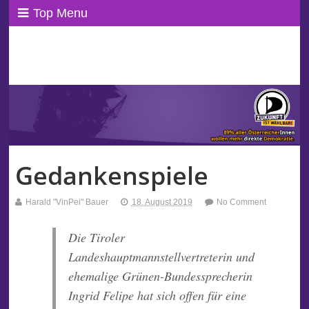
Top Menu
ppAT Basisblog
Wir leben Basisdemokratie!
Gedankenspiele
Harald "VinPei" Bauer
18. August 2019
No Comment
Die Tiroler
Landeshauptmannstellvertreterin und
ehemalige Grünen-Bundessprecherin
Ingrid Felipe hat sich offen für eine