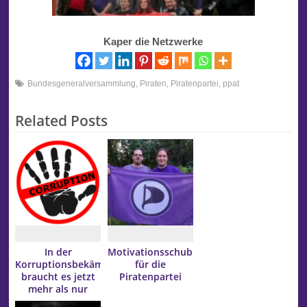
Kaper die Netzwerke
Bundesgeneralversammlung
,
Piraten
,
Piratenpartei
,
ppat
Related Posts
In der
Motivationsschub
Korruptionsbekämpfung
für die
braucht es jetzt
Piratenpartei
mehr als nur
Lippenbekenntnisse