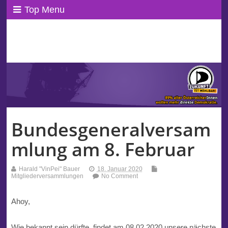
Top Menu
ppAT Basisblog
Wir leben Basisdemokratie!
Bundesgeneralversam
mlung am 8. Februar
Harald "VinPei" Bauer
18. Januar 2020
Mitgliederversammlungen
No Comment
Ahoy,
Wie bekannt sein dürfte, findet am 08.02.2020 unsere nächste