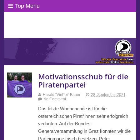
Top Menu
ppAT Basisblog
Wir leben Basisdemokratie!
Motivationsschub für die
Piratenpartei
Harald "VinPei" Bauer
28. September 2021
No Comment
Das letzte Wochenende ist für die
österreichischen Pirat*innen sehr erfolgreich
verlaufen. Auf der Bundes-
Generalversammlung in Graz konnten wir die
Parteiorgane frisch besetzen. Peter