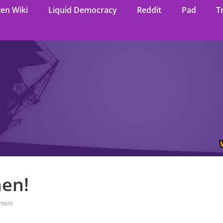
ten Wiki
Liquid Democracy
Reddit
Pad
T
hen!
ment