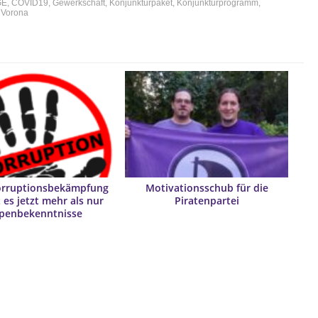
GE
,
COVID19
,
Gewerkschaft
,
Konjunkturpaket
,
Konjunkturprogramm
,
,
Vorona
Korruptionsbekämpfung
Motivationsschub für die
 es jetzt mehr als nur
Piratenpartei
ppenbekenntnisse