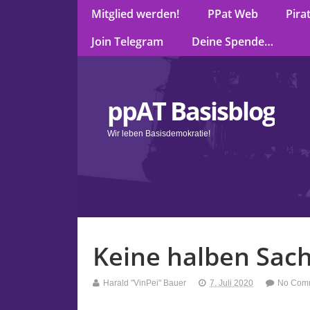
Mitglied werden!
PPat Web
Pira
Join Telegram
Deine Spende…
ppAT Basisblog
Wir leben Basisdemokratie!
Keine halben Sac
Harald "VinPei" Bauer
7. Juli 2020
No Com