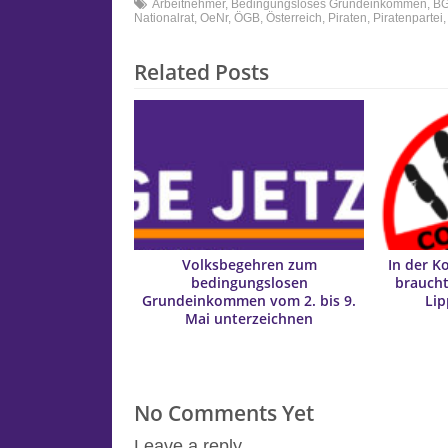
Arbeitnehmer
,
Bedingungsloses Grundeinkommen
,
B
Nationalrat
,
OeNr
,
ÖGB
,
Österreich
,
Piraten
,
Piratenpartei
Related Posts
Volksbegehren zum
In der 
bedingungslosen
braucht
Grundeinkommen vom 2. bis 9.
Li
Mai unterzeichnen
No Comments Yet
Leave a reply