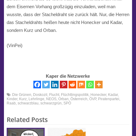
dem Eisernen Vorhang großzügig einzuladen, weil man
wusste, dass der Stacheldraht sie zurück hält. Nur, die Herren
das Stacheldrahts heißen heute nicht Honecker und Kadar,
sondern Kurz und Orban.
(VinPei)
Kaper die Netzwerke
Die Grünen
,
Doskozil
,
Flucht
,
Flüchtlingspolitik
,
Honecker
,
Kadar
,
Kinder
,
Kurz
,
Lehrlinge
,
NEOS
,
Orban
,
Österreich
,
ÖVP
,
Piratenpartei
,
Raab
,
schwarzblau
,
schwarzgrün
,
SPÖ
Related Posts