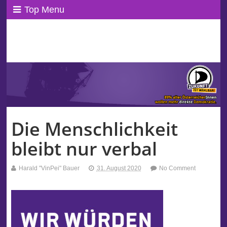
Top Menu
ppAT Basisblog
Wir leben Basisdemokratie!
Die Menschlichkeit
bleibt nur verbal
Harald "VinPei" Bauer
31. August 2020
No Comment