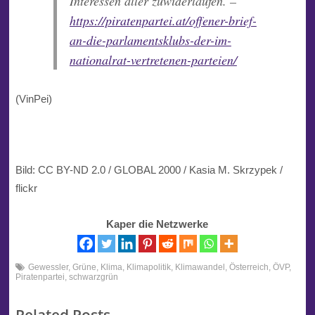
Interessen aller zuwiderlaufen. –
https://piratenpartei.at/offener-brief-
an-die-parlamentsklubs-der-im-
nationalrat-vertretenen-parteien/
(VinPei)
Bild: CC BY-ND 2.0 / GLOBAL 2000 / Kasia M. Skrzypek /
flickr
Kaper die Netzwerke
Gewessler
,
Grüne
,
Klima
,
Klimapolitik
,
Klimawandel
,
Österreich
,
ÖVP
,
Piratenpartei
,
schwarzgrün
Related Posts