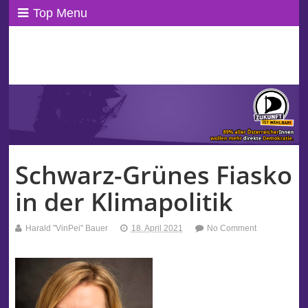
Top Menu
ppAT Basisblog
Wir leben Basisdemokratie!
Schwarz-Grünes Fiasko
in der Klimapolitik
Harald "VinPei" Bauer
18. April 2021
No Comment