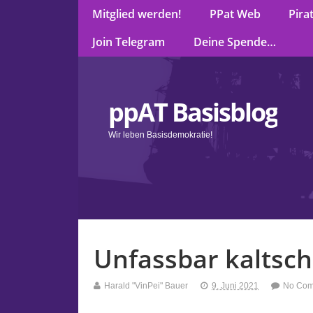
Mitglied werden!
PPat Web
Pira
Join Telegram
Deine Spende…
ppAT Basisblog
Wir leben Basisdemokratie!
Unfassbar kaltsc
Harald "VinPei" Bauer
9. Juni 2021
No Co