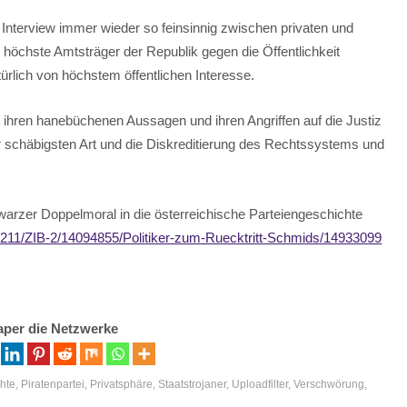
 Interview immer wieder so feinsinnig zwischen privaten und
h höchste Amtsträger der Republik gegen die Öffentlichkeit
türlich von höchstem öffentlichen Interesse.
hren hanebüchenen Aussagen und ihren Angriffen auf die Justiz
er schäbigsten Art und die Diskreditierung des Rechtssystems und
hwarzer Doppelmoral in die österreichische Parteiengeschichte
B-2/1211/ZIB-2/14094855/Politiker-zum-Ruecktritt-Schmids/14933099
aper die Netzwerke
chte
,
Piratenpartei
,
Privatsphäre
,
Staatstrojaner
,
Uploadfilter
,
Verschwörung
,