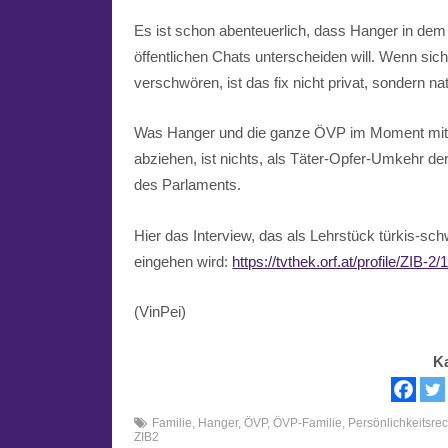
Es ist schon abenteuerlich, dass Hanger in dem
öffentlichen Chats unterscheiden will. Wenn sic
verschwören, ist das fix nicht privat, sondern na
Was Hanger und die ganze ÖVP im Moment mit i
abziehen, ist nichts, als Täter-Opfer-Umkehr d
des Parlaments.
Hier das Interview, das als Lehrstück türkis-sc
eingehen wird:
https://tvthek.orf.at/profile/ZI
(VinPei)
K
Familie
,
Hanger
,
ÖVP
,
ÖVP-Familie
,
Persönlichkeitsre
ZIB2