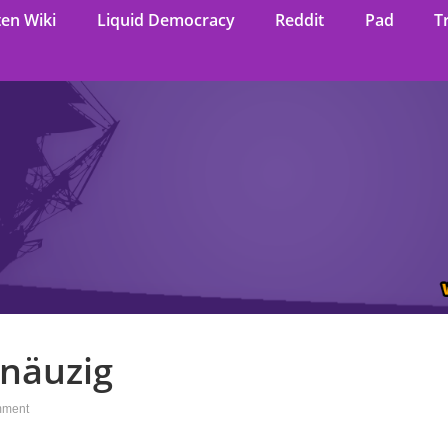
ten Wiki
Liquid Democracy
Reddit
Pad
T
hnäuzig
mment