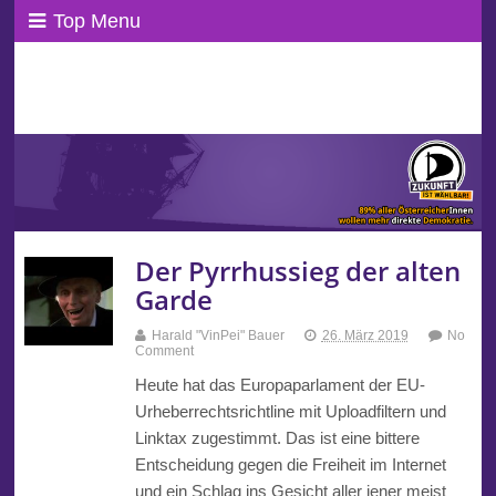
Top Menu
ppAT Basisblog
Wir leben Basisdemokratie!
Der Pyrrhussieg der alten
Garde
Harald "VinPei" Bauer
26. März 2019
No
Comment
Heute hat das Europaparlament der EU-
Urheberrechtsrichtline mit Uploadfiltern und
Linktax zugestimmt. Das ist eine bittere
Entscheidung gegen die Freiheit im Internet
und ein Schlag ins Gesicht aller jener meist