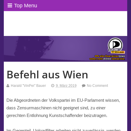
Top Menu
ppAT Basisblog
Wir leben Basisdemokratie!
Befehl aus Wien
Harald "VinPei" Bauer
9. März 2019
No Comment
Die Abgeordneten der
Volkspartei
im
EU
-Parlament wissen,
dass
Zensurmaschinen
nicht geeignet sind, zu einer
gerechten Entlohnung Kunstschaffender beizutragen.
Im Gegenteil, Uploadfilter arbeiten nicht zuverlässig, werden