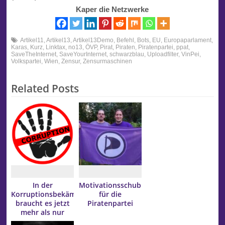
Kaper die Netzwerke
Artikel11
,
Artikel13
,
Artikel13Demo
,
Befehl
,
Bots
,
EU
,
Europaparlament
,
Karas
,
Kurz
,
Linktax
,
no13
,
ÖVP
,
Pirat
,
Piraten
,
Piratenpartei
,
ppat
,
SaveTheInternet
,
SaveYourInternet
,
schwarzblau
,
Uploadfilter
,
VinPei
,
Volkspartei
,
Wien
,
Zensur
,
Zensurmaschinen
Related Posts
In der
Motivationsschub
Korruptionsbekämpfung
für die
braucht es jetzt
Piratenpartei
mehr als nur
Lippenbekenntnisse