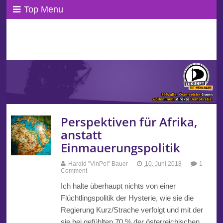
Top Menu
ppAT Basisblog
Wir leben Basisdemokratie!
Perspektiven für Afrika,
anstatt
Einmauerungspolitik
Harald "VinPei" Bauer
10. Juni 2018
1
Comment
Ich halte überhaupt nichts von einer
Flüchtlingspolitik der Hysterie, wie sie die
Regierung Kurz/Strache verfolgt und mit der
sie bei gefühlten 70 % der österreichischen