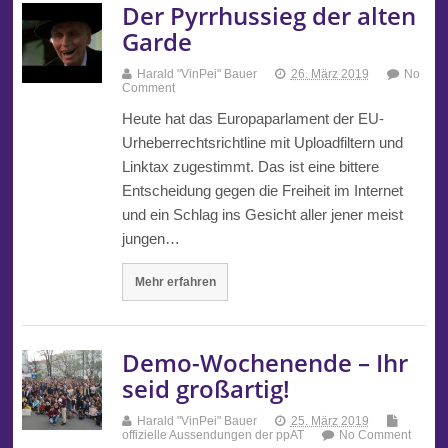
Der Pyrrhussieg der alten
Garde
Harald "VinPei" Bauer
26. März 2019
No
Comment
Heute hat das Europaparlament der EU-
Urheberrechtsrichtline mit Uploadfiltern und
Linktax zugestimmt. Das ist eine bittere
Entscheidung gegen die Freiheit im Internet
und ein Schlag ins Gesicht aller jener meist
jungen…
Mehr erfahren
Demo-Wochenende – Ihr
seid großartig!
Harald "VinPei" Bauer
25. März 2019
offizielle Aussendungen der ppAT
No Comment