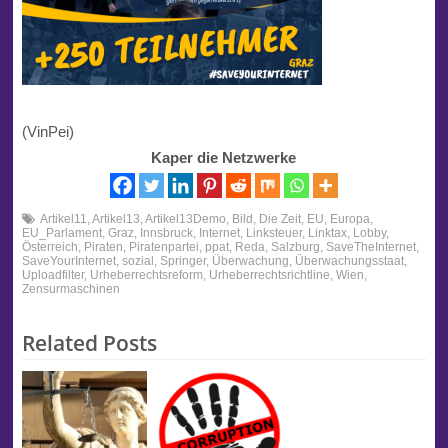
(VinPei)
Kaper die Netzwerke
Artikel11
,
Artikel13
,
Artikel13Demo
,
Bild
,
Die Zeit
,
EU
,
Europa
,
EU_Parlament
,
Graz
,
Innsbruck
,
Internet
,
Linksteuer
,
Linktax
,
Lobby
,
Österreich
,
Piraten
,
Piratenpartei
,
ppat
,
Reda
,
Salzburg
,
SaveTheInternet
,
SaveYourInternet
,
sozial
,
Springer
,
Überwachung
,
Überwachungsstaat
,
Uploadfilter
,
Urheberrechtsreform
,
Urheberrechtsrichtline
,
Wien
,
Zensurmaschinen
Related Posts