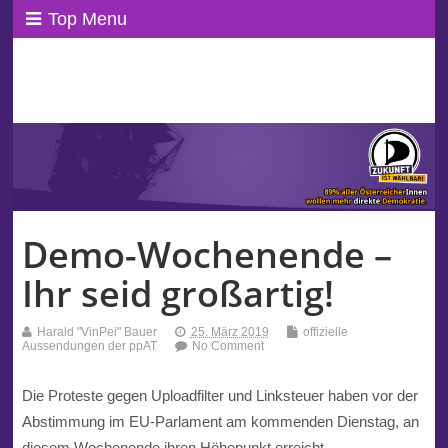
Top Menu
ppAT Basisblog
Wir leben Basisdemokratie!
Demo-Wochenende –
Ihr seid großartig!
Harald "VinPei" Bauer
25. März 2019
offizielle
Aussendungen der ppAT
No Comment
Die Proteste gegen
Uploadfilter
und
Linksteuer
haben vor der
Abstimmung im
EU
-Parlament am kommenden Dienstag, an
diesem Wochenende ihren Höhepunkt erreicht.