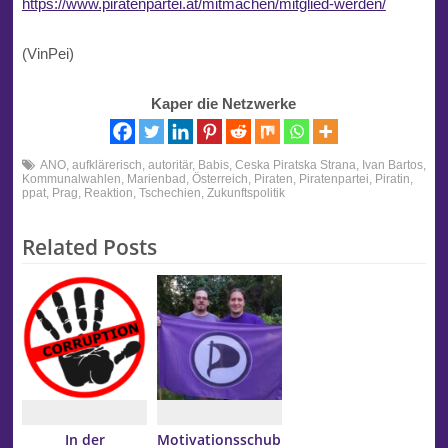
https://www.piratenpartei.at/mitmachen/mitglied-werden/
(VinPei)
Kaper die Netzwerke
ANO
,
aufklärerisch
,
autoritär
,
Babis
,
Ceska Piratska Strana
,
Ivan Bartos
,
Kommunalwahlen
,
Marienbad
,
Österreich
,
Piraten
,
Piratenpartei
,
Piratin
,
ppat
,
Prag
,
Reaktion
,
Tschechien
,
Zukunftspolitik
Related Posts
In der
Motivationsschub