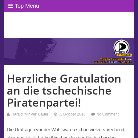
Top Menu
ppAT Basisblog
Wir leben Basisdemokratie!
Herzliche Gratulation
an die tschechische
Piratenpartei!
Harald "VinPei" Bauer
7. Oktober 2018
No Comment
Die Umfragen vor der Wahl waren schon vielversprechend,
aber das tatsächliche Abschneiden der
Piraten
bei den