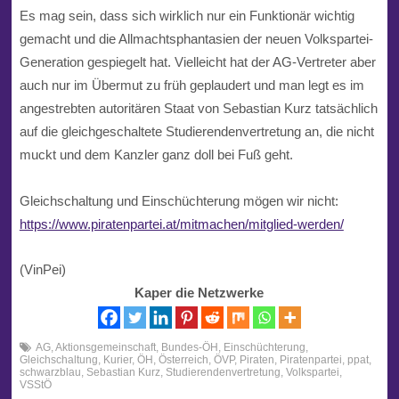
Es mag sein, dass sich wirklich nur ein Funktionär wichtig
gemacht und die Allmachtsphantasien der neuen
Volkspartei
-
Generation gespiegelt hat. Vielleicht hat der AG-Vertreter aber
auch nur im Übermut zu früh geplaudert und man legt es im
angestrebten autoritären Staat von
Sebastian Kurz
tatsächlich
auf die gleichgeschaltete Studierendenvertretung an, die nicht
muckt und dem Kanzler ganz doll bei Fuß geht.
Gleichschaltung und Einschüchterung mögen wir nicht:
https://www.piratenpartei.at/mitmachen/mitglied-werden/
(VinPei)
Kaper die Netzwerke
AG
,
Aktionsgemeinschaft
,
Bundes-ÖH
,
Einschüchterung
,
Gleichschaltung
,
Kurier
,
ÖH
,
Österreich
,
ÖVP
,
Piraten
,
Piratenpartei
,
ppat
,
schwarzblau
,
Sebastian Kurz
,
Studierendenvertretung
,
Volkspartei
,
VSStÖ