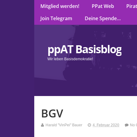
Mitglied werden!
PPat Web
Pira
Join Telegram
Deine Spende…
ppAT Basisblog
Wir leben Basisdemokratie!
BGV
Harald "VinPei" Bauer
4. Februar 2020
No 