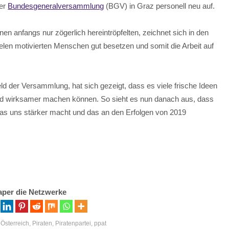
rer
Bundesgeneralversammlung
(BGV) in Graz personell neu auf.
n anfangs nur zögerlich hereintröpfelten, zeichnet sich in den
ielen motivierten Menschen gut besetzen und somit die Arbeit auf
d der Versammlung, hat sich gezeigt, dass es viele frische Ideen
r und wirksamer machen können. So sieht es nun danach aus, dass
as uns stärker macht und das an den Erfolgen von 2019
aper die Netzwerke
,
Österreich
,
Piraten
,
Piratenpartei
,
ppat