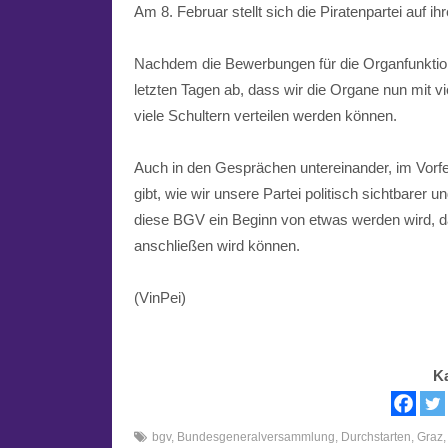
Am 8. Februar stellt sich die
Piratenpartei
auf ih
Nachdem die Bewerbungen für die Organfunktione
letzten Tagen ab, dass wir die Organe nun mit v
viele Schultern verteilen werden können.
Auch in den Gesprächen untereinander, im Vorfel
gibt, wie wir unsere Partei politisch sichtbare
diese BGV ein Beginn von etwas werden wird, d
anschließen wird können.
(VinPei)
K
bgv
,
Bundesgeneralversammlung
,
Durchstarten
,
Graz