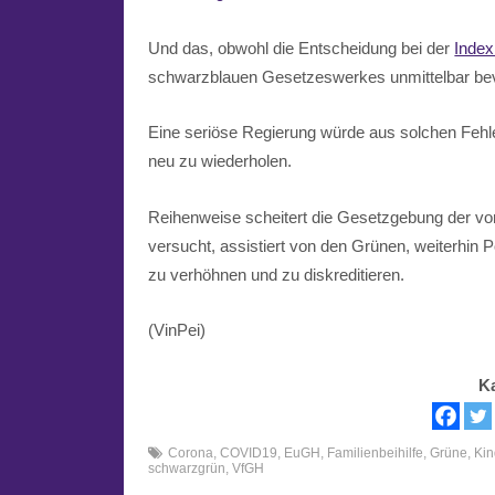
Und das, obwohl die Entscheidung bei der
Index
schwarzblauen Gesetzeswerkes unmittelbar bev
Eine seriöse Regierung würde aus solchen Fehl
neu zu wiederholen.
Reihenweise scheitert die Gesetzgebung der v
versucht, assistiert von den Grünen, weiterhin 
zu verhöhnen und zu diskreditieren.
(VinPei)
K
Corona
,
COVID19
,
EuGH
,
Familienbeihilfe
,
Grüne
,
Ki
schwarzgrün
,
VfGH