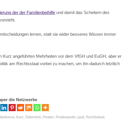
ierung der der Familienbeihilfe
und damit das Scheitern des
orsteht.
entscheidungen lernen, statt sie wider besseres Wissen immer
on Kurz angeführten Mehrheiten vor dem VfGH und EuGH, aber er
Politik am Rechtsstaat vorbei zu machen, um ihn dadurch letztlich
aper die Netzwerke
nderbonus
,
Kurz
,
Österreich
,
Piraten
,
Piratenpartei
,
ppat
,
Rechtsstaat
,