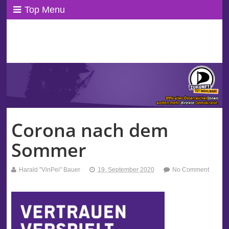
Top Menu
ppAT Basisblog
Wir leben Basisdemokratie!
Corona nach dem
Sommer
Harald "VinPei" Bauer
19. September 2020
No Comment