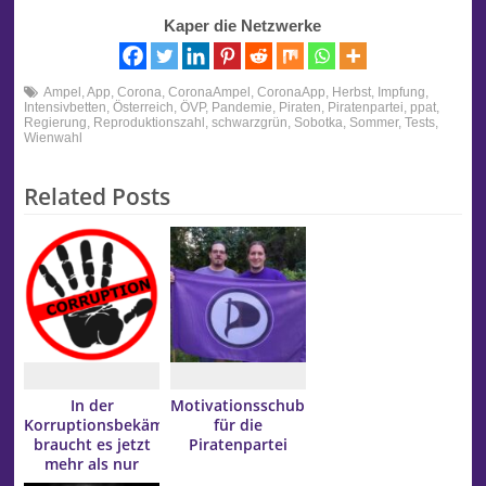
Kaper die Netzwerke
Ampel
,
App
,
Corona
,
CoronaAmpel
,
CoronaApp
,
Herbst
,
Impfung
,
Intensivbetten
,
Österreich
,
ÖVP
,
Pandemie
,
Piraten
,
Piratenpartei
,
ppat
,
Regierung
,
Reproduktionszahl
,
schwarzgrün
,
Sobotka
,
Sommer
,
Tests
,
Wienwahl
Related Posts
In der
Motivationsschub
Korruptionsbekämpfung
für die
braucht es jetzt
Piratenpartei
mehr als nur
Lippenbekenntnisse