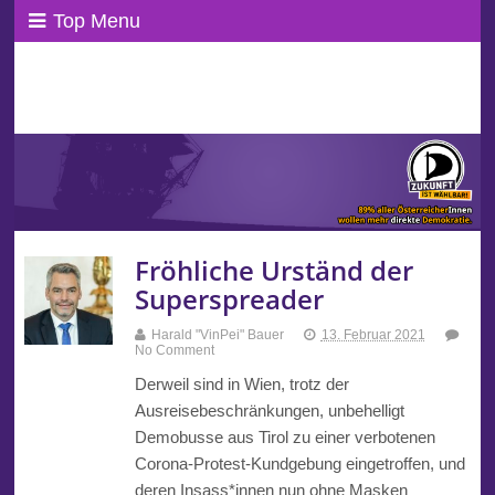
Top Menu
ppAT Basisblog
Wir leben Basisdemokratie!
Fröhliche Urständ der
Superspreader
Harald "VinPei" Bauer
13. Februar 2021
No Comment
Derweil sind in Wien, trotz der
Ausreisebeschränkungen, unbehelligt
Demobusse aus Tirol zu einer verbotenen
Corona-Protest-Kundgebung eingetroffen, und
deren Insass*innen nun ohne Masken