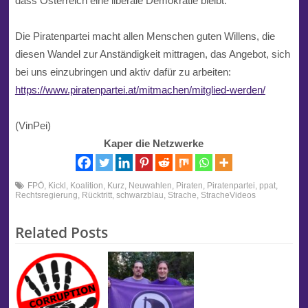
dass Österreich eine liberale Demokratie bleibt.
Die Piratenpartei macht allen Menschen guten Willens, die
diesen Wandel zur Anständigkeit mittragen, das Angebot, sich
bei uns einzubringen und aktiv dafür zu arbeiten:
https://www.piratenpartei.at/mitmachen/mitglied-werden/
(VinPei)
Kaper die Netzwerke
FPÖ
,
Kickl
,
Koalition
,
Kurz
,
Neuwahlen
,
Piraten
,
Piratenpartei
,
ppat
,
Rechtsregierung
,
Rücktritt
,
schwarzblau
,
Strache
,
StracheVideos
Related Posts