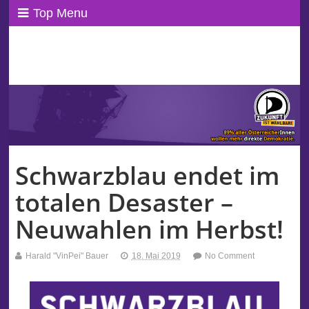
Top Menu
ppAT Basisblog
Wir leben Basisdemokratie!
Schwarzblau endet im
totalen Desaster –
Neuwahlen im Herbst!
Harald "VinPei" Bauer
18. Mai 2019
No Comment