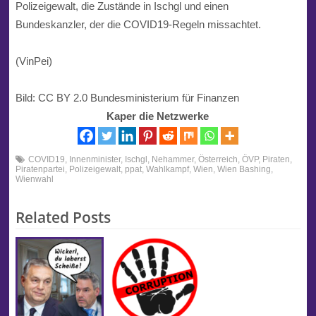
Polizeigewalt
, die Zustände in
Ischgl
und einen
Bundeskanzler, der die
COVID19
-Regeln missachtet.
(VinPei)
Bild: CC BY 2.0 Bundesministerium für Finanzen
Kaper die Netzwerke
COVID19
,
Innenminister
,
Ischgl
,
Nehammer
,
Österreich
,
ÖVP
,
Piraten
,
Piratenpartei
,
Polizeigewalt
,
ppat
,
Wahlkampf
,
Wien
,
Wien Bashing
,
Wienwahl
Related Posts