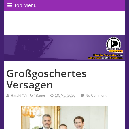
Top Menu
ppAT Basisblog
Wir leben Basisdemokratie!
Großgoschertes
Versagen
Harald "VinPei" Bauer
18. Mai 2020
No Comment