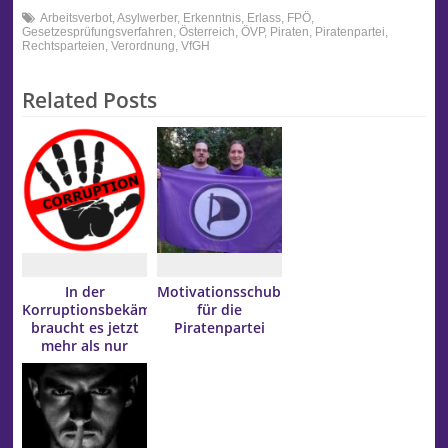
Arbeitsverbot
,
Asylwerber
,
Erkenntnis
,
Erlass
,
FPÖ
,
Gesetzesprüfungsverfahren
,
Österreich
,
ÖVP
,
Piraten
,
Piratenpartei
,
Rechtsparteien
,
Verordnung
,
VfGH
Related Posts
In der
Motivationsschub
Korruptionsbekämpfung
für die
braucht es jetzt
Piratenpartei
mehr als nur
Lippenbekenntnisse