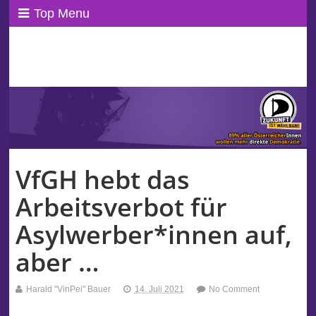
Top Menu
ppAT Basisblog
Wir leben Basisdemokratie!
VfGH hebt das
Arbeitsverbot für
Asylwerber*innen auf,
aber …
Harald "VinPei" Bauer
14. Juli 2021
No Comment