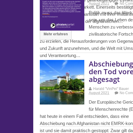
August 2021
No Com
dem diplomatischen Parkett. Einerseits bestätigt
Politik muss das Wer
dass die Taliban in Afghanistan mit ihrer militäri
sein, um das Leben de
Offensive den Wunsch der afghanischen…
Menschen zu verbess
zivilisatorische Fortsch
Mehr erfahren
zu erzielen, die Herausforderungen von Gegenw
und Zukunft anzunehmen, und die Welt mit Ums
und Verantwortung…
Abschiebung
Mehr erfahren
den Tod vore
abgesagt
Harald "VinPei" Bauer
August 2021
No Com
Der Europäische Geric
für Menschenrechte 
hat heute in einem Fall entschieden, dass eine
Abschiebung nach Afghanistan nicht EMRK-ko
ist und sie damit praktisch gestoppt: Zwar gilt d