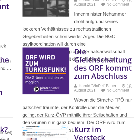
Harald "VinPei" Bauer
20.
unt
August 2021
No Comment
Innenminister Nehammer
droht aufgrund seines
lockeren Verhältnisses zu rechtsstaatlichen
Gegebenheiten schon wieder Ärger. Die NGO
asylkoordination will durch eine
ruck
Die
Sachverhaltsdarstellung an die Staatsanwaltschaft
che
Gleichschaltung
prüfen lassen, inwieweit die Schubhaft zweier
nd den
k
des ORF kommt
afghanischer…
tand.…
zum Abschluss
Mehr erfahren
Harald "VinPei" Bauer
10.
n
August 2021
No Comment
Wovon die Strache-FPÖ nur
patschert träumte, der Kontrolle über die Medien,
gelingt der Kurz-ÖVP mithilfe ihrer Seilschaften und
den Grünen nun ganz bequem. Der ORF wird zum
ik?
Kurz im
Regierungsfunk! Kurz ist…
icket)
Versteck
r auf
7.