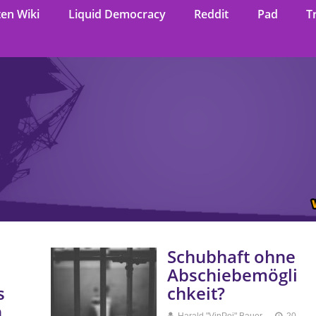
ten Wiki
Liquid Democracy
Reddit
Pad
T
Schubhaft ohne
Abschiebemögli
s
chkeit?
n