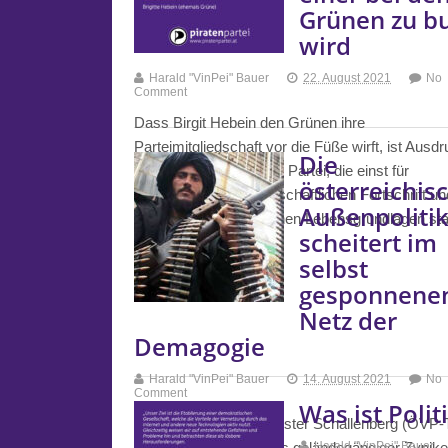
Grünen zu b
wird
Harald "VinPei" Bauer
22. August 2021
No
Comment
Dass Birgit Hebein den Grünen ihre
Parteimitgliedschaft vor die Füße wirft, ist Ausd
Die
des Werteverfalls einer Partei, die einst für
österreichis
Menschlichkeit, gesellschaftlichen Fortschritt u
Außenpoliti
Erhalt unserer natürlichen Lebensgrundlagen s
scheitert im
selbst
Mehr erfahren
gesponnene
Netz der
Demagogie
Harald "VinPei" Bauer
14. August 2021
No
Comment
Was ist Polit
Österreichs Außenminister Schallenberg (ÖVP-T
ist schon ein besonders geländegängiger Zynike
Harald "VinPei" Bauer