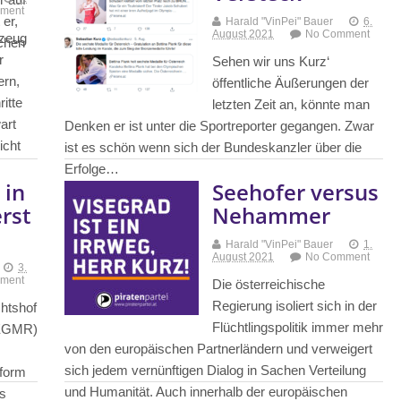
Mehr erfahren
ment
 er,
Harald "VinPei" Bauer
6.
August 2021
No Comment
kzeug
schen
r
Sehen wir uns Kurz‘
ern,
öffentliche Äußerungen der
ritte
letzten Zeit an, könnte man
art
Denken er ist unter die Sportreporter gegangen. Zwar
icht
ist es schön wenn sich der Bundeskanzler über die
Erfolge…
 in
Seehofer versus
rst
Nehammer
Mehr erfahren
Harald "VinPei" Bauer
1.
August 2021
No Comment
3.
ment
Die österreichische
Regierung isoliert sich in der
htshof
Flüchtlingspolitik immer mehr
(EGMR)
von den europäischen Partnerländern und verweigert
sich jedem vernünftigen Dialog in Sachen Verteilung
nform
und Humanität. Auch innerhalb der europäischen
as