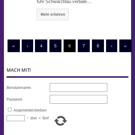
fuhr Schwarzblau verbale…
Mehr erfahren
«
‹
4
5
6
7
8
›
»
MACH MIT!
Benutzername:
Passwort:
Angemeldet bleiben
−
drei
=
fünf