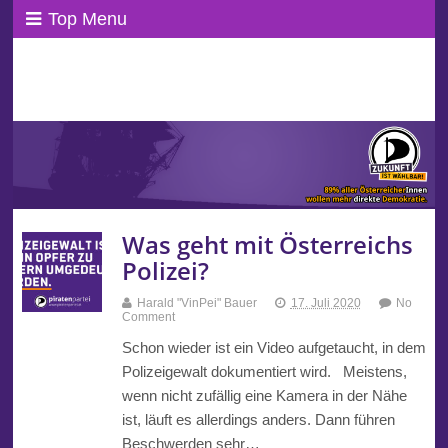
Top Menu
ppAT Basisblog
Wir leben Basisdemokratie!
Was geht mit Österreichs
Polizei?
Harald "VinPei" Bauer
17. Juli 2020
No
Comment
Schon wieder ist ein Video aufgetaucht, in dem
Polizeigewalt dokumentiert wird. Meistens,
wenn nicht zufällig eine Kamera in der Nähe
ist, läuft es allerdings anders. Dann führen
Beschwerden sehr…