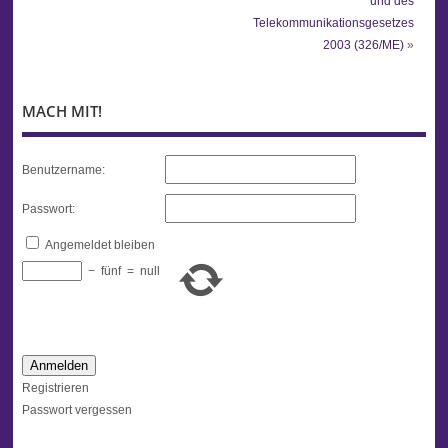
und des
Telekommunikationsgesetzes
2003 (326/ME)
»
MACH MIT!
Benutzername:
Passwort:
Angemeldet bleiben
−
fünf
=
null
Anmelden
Registrieren
Passwort vergessen