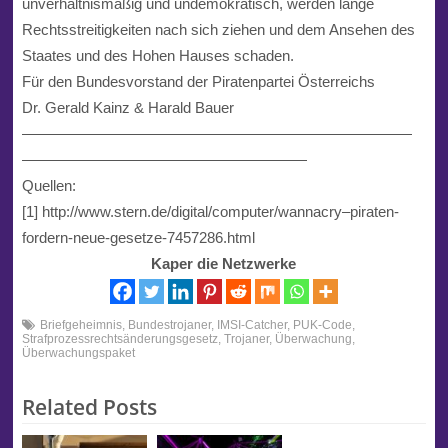
unverhältnismäßig und undemokratisch, werden lange
Rechtsstreitigkeiten nach sich ziehen und dem Ansehen des
Staates und des Hohen Hauses schaden.
Für den Bundesvorstand der Piratenpartei Österreichs
Dr. Gerald Kainz & Harald Bauer
——————————————————————————
———————————————————
Quellen:
[1] http://www.stern.de/digital/computer/wannacry–piraten-
fordern-neue-gesetze-7457286.html
Kaper die Netzwerke
Briefgeheimnis
,
Bundestrojaner
,
IMSI-Catcher
,
PUK-Code
,
Strafprozessrechtsänderungsgesetz
,
Trojaner
,
Überwachung
,
Überwachungspaket
Related Posts