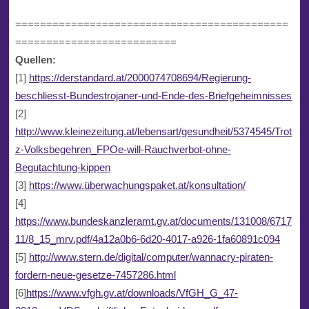
============================================
==========================
Quellen:
[1]
https://derstandard.at/2000074708694/Regierung-
beschliesst-Bundestrojaner-und-Ende-des-Briefgeheimnisses
[2]
http://www.kleinezeitung.at/lebensart/gesundheit/5374545/Trot
z-Volksbegehren_FPOe-will-Rauchverbot-ohne-
Begutachtung-kippen
[3]
https://www.überwachungspaket.at/konsultation/
[4]
https://www.bundeskanzleramt.gv.at/documents/131008/6717
11/8_15_mrv.pdf/4a12a0b6-6d20-4017-a926-1fa60891c094
[5]
http://www.stern.de/digital/computer/wannacry-piraten-
fordern-neue-gesetze-7457286.html
[6]
https://www.vfgh.gv.at/downloads/VfGH_G_47-