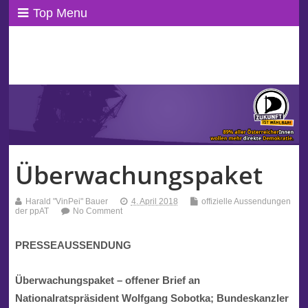
Top Menu
ppAT Basisblog
Wir leben Basisdemokratie!
Überwachungspaket
Harald "VinPei" Bauer
4. April 2018
offizielle Aussendungen
der ppAT
No Comment
PRESSEAUSSENDUNG
Überwachungspaket – offener Brief an
Nationalratspräsident Wolfgang Sobotka; Bundeskanzler