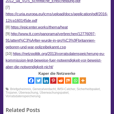
2012_ua_VDS_schriftliche_Entscheidung.pdf
[7]
https://curia.europa.eu/jcms/upload/docs/application/pdf/2016-
12/cp160145de.pdf
[8]
https://epicenter.works/thema/heat
[9]
http://www.tt.com/panorama/verbrechen/12776097-
91/attent%C3%A4ter-wurde-in-gro%C3%9Fbritannien-
geboren-und-war-polizeibekannt.csp
[10]
https://netzpolitik.org/2013/vorratsdatenspeicherung-eu-
kommission-legt-beweise-fuer-notwendigkeit-vor-beweist-
aber-die-notwendigkeit-nicht/
Kaper die Netzwerke
Briefgeheimnis
,
Generalverdacht
,
IMSI-Catcher
,
Sicherheitspaket
,
Trojaner
,
Überwachung
,
Überwachungspaket
,
Vorratsdatenspeicherung
Related Posts